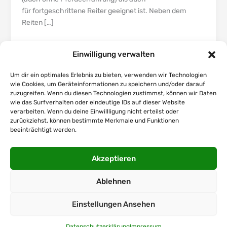
für fortgeschrittene Reiter geeignet ist. Neben dem
Reiten […]
Beitrag lesen »
Einwilligung verwalten
Um dir ein optimales Erlebnis zu bieten, verwenden wir Technologien
wie Cookies, um Geräteinformationen zu speichern und/oder darauf
zuzugreifen. Wenn du diesen Technologien zustimmst, können wir Daten
Startseite
wie das Surfverhalten oder eindeutige IDs auf dieser Website
verarbeiten. Wenn du deine Einwillligung nicht erteilst oder
Über
zurückziehst, können bestimmte Merkmale und Funktionen
beeinträchtigt werden.
Angebot
Neuigkeiten
Akzeptieren
Kontakt
Ablehnen
Einstellungen Ansehen
Urheberrecht © 2026 Reithof Forst |
Impressum
|
Datenschutz
Datenschutzerklärung
Impressum